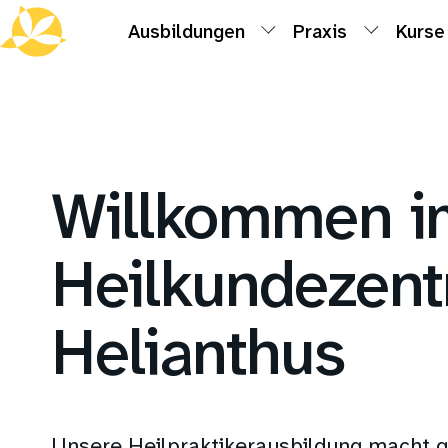
Ausbildungen
Praxis
Kurse
Willkommen i
Heilkundezen
Helianthus
Unsere Heilpraktikerausbildung macht g