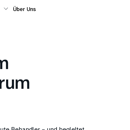
Über Uns
m
trum
ute Behandler – und begleitet